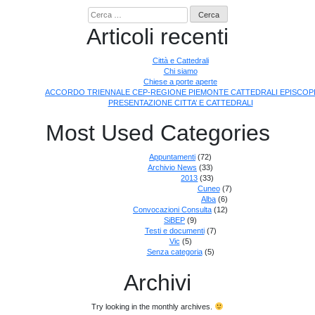
Ricerca
per:
Articoli recenti
Città e Cattedrali
Chi siamo
Chiese a porte aperte
ACCORDO TRIENNALE CEP-REGIONE PIEMONTE CATTEDRALI EPISCOP
PRESENTAZIONE CITTA’ E CATTEDRALI
Most Used Categories
Appuntamenti
(72)
Archivio News
(33)
2013
(33)
Cuneo
(7)
Alba
(6)
Convocazioni Consulta
(12)
SiBEP
(9)
Testi e documenti
(7)
Vic
(5)
Senza categoria
(5)
Archivi
Try looking in the monthly archives.