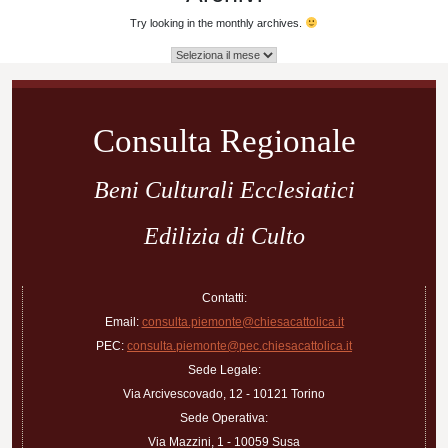
Try looking in the monthly archives.
Archivi
Consulta Regionale
Beni Culturali Ecclesiatici
Edilizia di Culto
Contatti:
Email:
consulta.piemonte@chiesacattolica.it
PEC:
consulta.piemonte@pec.chiesacattolica.it
Sede Legale:
Via Arcivescovado, 12 - 10121 Torino
Sede Operativa:
Via Mazzini, 1 - 10059 Susa