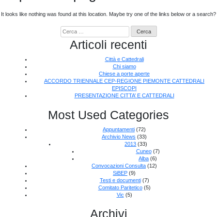
It looks like nothing was found at this location. Maybe try one of the links below or a search?
Ricerca
per:
Articoli recenti
Città e Cattedrali
Chi siamo
Chiese a porte aperte
ACCORDO TRIENNALE CEP-REGIONE PIEMONTE CATTEDRALI
EPISCOPI
PRESENTAZIONE CITTA’ E CATTEDRALI
Most Used Categories
Appuntamenti
(72)
Archivio News
(33)
2013
(33)
Cuneo
(7)
Alba
(6)
Convocazioni Consulta
(12)
SiBEP
(9)
Testi e documenti
(7)
Comitato Paritetico
(5)
Vic
(5)
Archivi