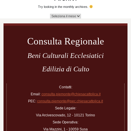
Try looking in the monthly archives.
Archivi
Consulta Regionale
Beni Culturali Ecclesiatici
Edilizia di Culto
Contatti:
Email:
consulta.piemonte@chiesacattolica.it
PEC:
consulta.piemonte@pec.chiesacattolica.it
Sede Legale:
Via Arcivescovado, 12 - 10121 Torino
Sede Operativa:
Via Mazzini, 1 - 10059 Susa