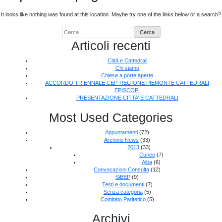
It looks like nothing was found at this location. Maybe try one of the links below or a search?
Ricerca
per:
Articoli recenti
Città e Cattedrali
Chi siamo
Chiese a porte aperte
ACCORDO TRIENNALE CEP-REGIONE PIEMONTE CATTEDRALI
EPISCOPI
PRESENTAZIONE CITTA’ E CATTEDRALI
Most Used Categories
Appuntamenti
(72)
Archivio News
(33)
2013
(33)
Cuneo
(7)
Alba
(6)
Convocazioni Consulta
(12)
SiBEP
(9)
Testi e documenti
(7)
Senza categoria
(5)
Comitato Paritetico
(5)
Archivi