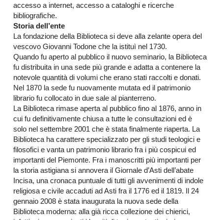
accesso a internet, accesso a cataloghi e ricerche
bibliografiche.
Storia dell’ente
La fondazione della Biblioteca si deve alla zelante opera del
vescovo Giovanni Todone che la istituì nel 1730.
Quando fu aperto al pubblico il nuovo seminario, la Biblioteca
fu distribuita in una sede più grande e adatta a contenere la
notevole quantità di volumi che erano stati raccolti e donati.
Nel 1870 la sede fu nuovamente mutata ed il patrimonio
librario fu collocato in due sale al pianterreno.
La Biblioteca rimase aperta al pubblico fino al 1876, anno in
cui fu definitivamente chiusa a tutte le consultazioni ed è
solo nel settembre 2001 che è stata finalmente riaperta. La
Biblioteca ha carattere specializzato per gli studi teologici e
filosofici e vanta un patrimonio librario fra i più cospicui ed
importanti del Piemonte. Fra i manoscritti più importanti per
la storia astigiana si annovera il Giornale d’Asti dell’abate
Incisa, una cronaca puntuale di tutti gli avvenimenti di indole
religiosa e civile accaduti ad Asti fra il 1776 ed il 1819. Il 24
gennaio 2008 è stata inaugurata la nuova sede della
Biblioteca moderna: alla già ricca collezione dei chierici,