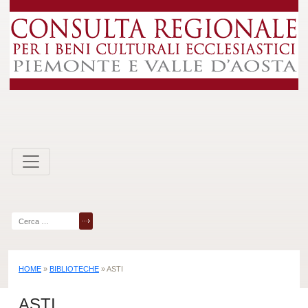
Skip
to
content
Ricerca
per:
HOME
»
BIBLIOTECHE
»
ASTI
ASTI