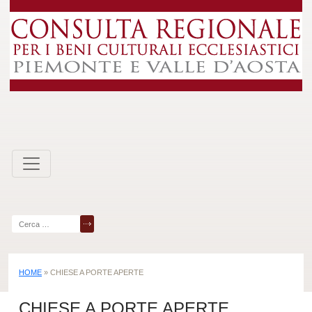
Skip
to
content
Ricerca
per:
HOME
»
CHIESE A PORTE APERTE
CHIESE A PORTE APERTE