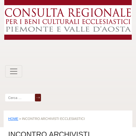
Skip
to
content
Ricerca
per:
HOME
»
INCONTRO ARCHIVISTI ECCLESIASTICI
INCONTRO ARCHIVISTI