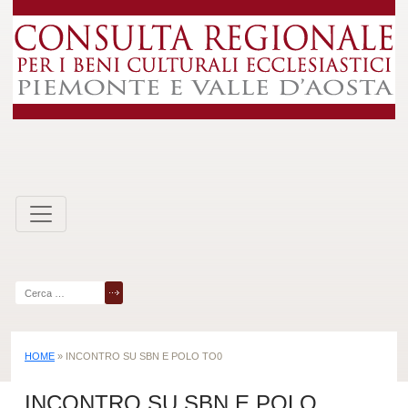
Skip
to
content
Ricerca
per:
HOME
»
INCONTRO SU SBN E POLO TO0
INCONTRO SU SBN E POLO