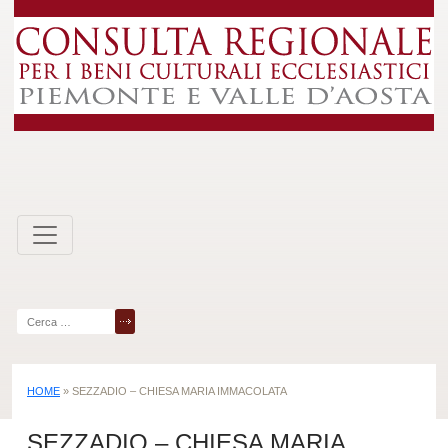
Skip
to
content
Ricerca
per:
HOME
»
SEZZADIO – CHIESA MARIA IMMACOLATA
SEZZADIO – CHIESA MARIA