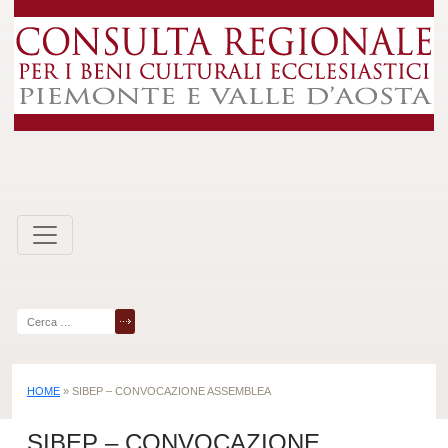
Skip
to
content
Ricerca
per:
HOME
»
SIBEP – CONVOCAZIONE ASSEMBLEA
SIBEP – CONVOCAZIONE