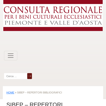
Skip
to
content
Ricerca
per:
HOME
»
SIBEP – REPERTORI BIBLIOGRAFICI
SIBEP – REPERTORI