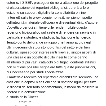
esterno, il SiBEP, proseguendo nella attuazione del progetto
di elaborazione dei repertori bibliografici, curerà la loro
edizione su supporti digitali e la consultabilità on line
(internet) sul sito www.bcepiemonte.it, nel pieno rispetto
dell’integrità materiale dell’opera e di eventuali diritti d’autore.
L’obiettivo per cui si ritiene utile render fruibile questo
repertorio bibliografico sulla rete è di rendere un servizio in
particolare a studenti e studiosi, facilitandone la ricerca.
Tenuto conto del grande sviluppo che hanno avuto negli
ultimi decenni gli studi storico-critici del settore dei beni
culturali, spesso con interessanti rilievi su singoli aspetti di
una chiesa o un oggetto di culto inserito come cenno
all’interno di più vasti cataloghi o di fugaci confronti stilistici,
non si ritiene possibili segnalare tutte queste pubblicazioni,
pur necessarie per studi specializzati.
Il materiale raccolto nei repertori è organizzato secondo una
divisione in capitoli o sezioni che si ripetono uguali per tutte
le diocesi del territorio pedemontano, in modo da facilitare la
ricerca e la consultazione:
a. storia della Diocesi
1. strutture