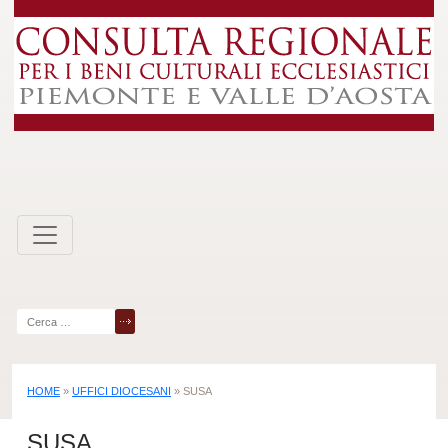
Skip
to
content
Ricerca
per:
HOME
»
UFFICI DIOCESANI
»
SUSA
SUSA