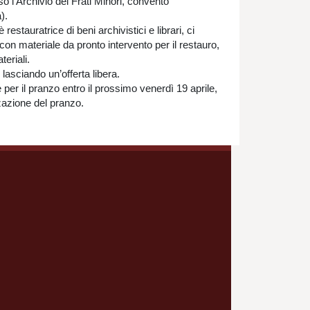
o l’Archivio dei Frati Minori, convento
).
stauratrice di beni archivistici e librari, ci
on materiale da pronto intervento per il restauro,
teriali.
lasciando un’offerta libera.
 per il pranzo entro il prossimo venerdì 19 aprile,
zzazione del pranzo.