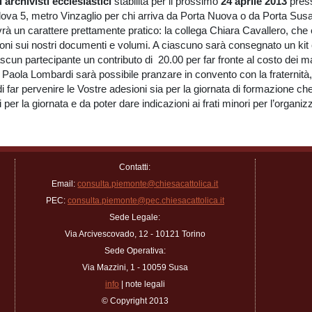
i archivisti ecclesiastici
stabilita per il prossimo
24 aprile 2013
press
ova 5, metro Vinzaglio per chi arriva da Porta Nuova o da Porta Susa
 un carattere prettamente pratico: la collega Chiara Cavallero, che è re
oni sui nostri documenti e volumi. A ciascuno sarà consegnato un kit c
scun partecipante un contributo di  20.00 per far fronte al costo dei ma
Paola Lombardi sarà possibile pranzare in convento con la fraternità, 
i far pervenire le Vostre adesioni sia per la giornata di formazione che
 per la giornata e da poter dare indicazioni ai frati minori per l’organi
Contatti:
Email:
consulta.piemonte@chiesacattolica.it
PEC:
consulta.piemonte@pec.chiesacattolica.it
Sede Legale:
Via Arcivescovado, 12 - 10121 Torino
Sede Operativa:
Via Mazzini, 1 - 10059 Susa
info
| note legali
© Copyright 2013