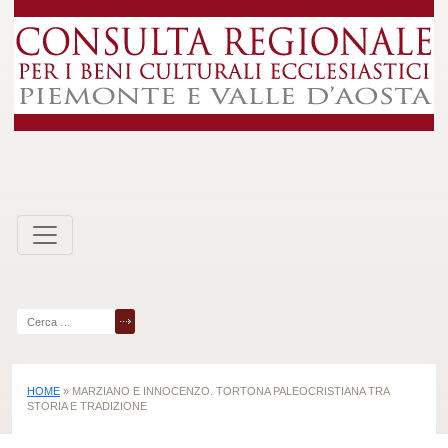
Skip
to
content
Ricerca
per:
HOME
»
MARZIANO E INNOCENZO. TORTONA PALEOCRISTIANA TRA
STORIA E TRADIZIONE