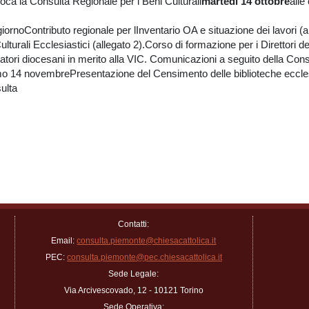
oca la Consulta Regionale per i Beni Culturali
martedì 14 ottobre
alle
ornoContributo regionale per lInventario OA e situazione dei lavori (a
rali Ecclesiastici (allegato 2).Corso di formazione per i Direttori degl
eratori diocesani in merito alla VIC. Comunicazioni a seguito della C
 14 novembrePresentazione del Censimento delle biblioteche eccles
ulta
Contatti:
Email:
consulta.piemonte@chiesacattolica.it
PEC:
consulta.piemonte@pec.chiesacattolica.it
Sede Legale:
Via Arcivescovado, 12 - 10121 Torino
Sede Operativa: