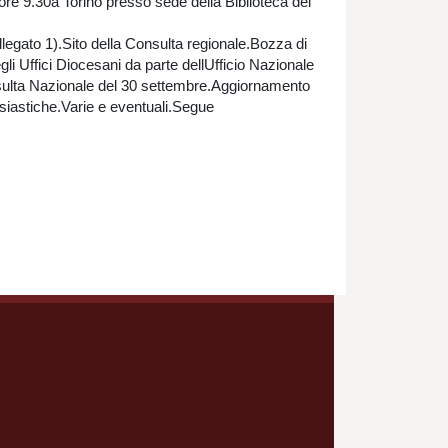
 ore 9.30a Torino presso sede della Biblioteca del
llegato 1).Sito della Consulta regionale.Bozza di
i Uffici Diocesani da parte dellUfficio Nazionale
onsulta Nazionale del 30 settembre.Aggiornamento
iastiche.Varie e eventuali.Segue