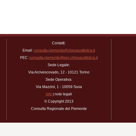
Contatti:
Email:
consulta.piemonte@chiesacattolica.it
PEC:
consulta.piemonte@pec.chiesacattolica.it
Sede Legale:
Via Arcivescovado, 12 - 10121 Torino
Sede Operativa:
Via Mazzini, 1 - 10059 Susa
info
| note legali
© Copyright 2013
Consulta Regionale del Piemonte