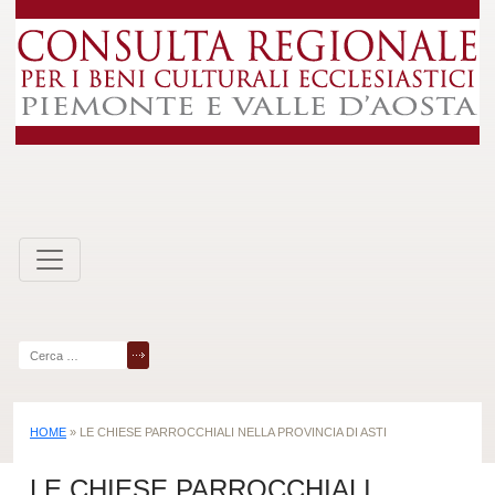
Skip
to
content
Ricerca
per:
HOME
»
LE CHIESE PARROCCHIALI NELLA PROVINCIA DI ASTI
LE CHIESE PARROCCHIALI