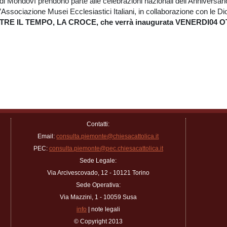
i di Mondovì prendono parte alle celebrazioni nazionali dell’Anniversari
’Associazione Musei Ecclesiastici Italiani, in collaborazione con le D
LTRE IL TEMPO, LA CROCE,
che verrà inaugurata
VENERDI04 O
Contatti:
Email:
consulta.piemonte@chiesacattolica.it
PEC:
consulta.piemonte@pec.chiesacattolica.it
Sede Legale:
Via Arcivescovado, 12 - 10121 Torino
Sede Operativa:
Via Mazzini, 1 - 10059 Susa
info
| note legali
© Copyright 2013