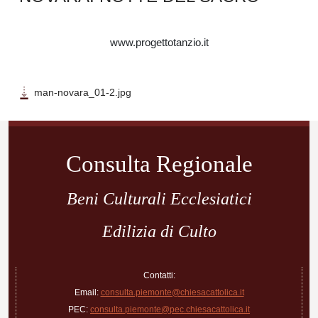
www.progettotanzio.it
man-novara_01-2.jpg
Navigazione
articoli
Consulta Regionale
Beni Culturali Ecclesiatici
Edilizia di Culto
Contatti:
Email:
consulta.piemonte@chiesacattolica.it
PEC:
consulta.piemonte@pec.chiesacattolica.it